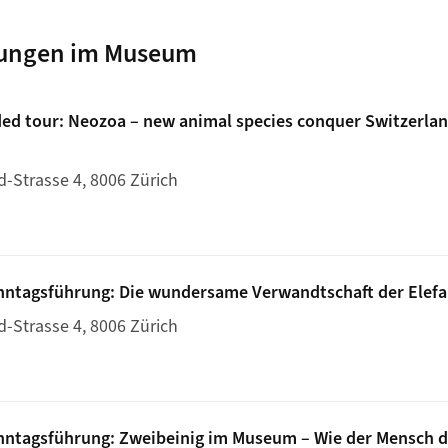
ungen im Museum
ided tour: Neozoa – new animal species conquer Switzerlan
d-Strasse 4, 8006 Zürich
 11:30: Guided tour: Neozoa – new animal species conquer Sw
onntagsführung: Die wundersame Verwandtschaft der Elefan
d-Strasse 4, 8006 Zürich
, 11:30: Sonntagsführung: Die wundersame Verwandtschaft de
onntagsführung: Zweibeinig im Museum – Wie der Mensch d