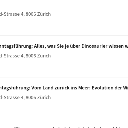
d-Strasse 4, 8006 Zürich
, 11:30: Sonntagsführung: Zweibeinig im Museum – Wie der M
nntagsführung: Alles, was Sie je über Dinosaurier wissen w
d-Strasse 4, 8006 Zürich
 11:30: Sonntagsführung: Alles, was Sie je über Dinosaurier 
ntagsführung: Vom Land zurück ins Meer: Evolution der Wir
d-Strasse 4, 8006 Zürich
11:30: Sonntagsführung: Vom Land zurück ins Meer: Evolution