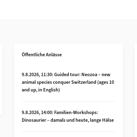
Öffentliche Anlässe
Mehr zu 9.8.2026, 11:30: Guided tour: Neozoa – ne
9.8.2026, 11:30: Guided tour: Neozoa – new
animal species conquer Switzerland (ages 10
and up, in English)
Mehr zu 9.8.2026, 14:00: Familien-Workshops: Din
9.8.2026, 14:00: Familien-Workshops:
Dinosaurier – damals und heute, lange Hälse
Mehr zu 9.8.2026, 15:00: Family-Workshop 3-4 p.m.