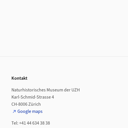
Footer
Kontakt
Naturhistorisches Museum der UZH
Karl-Schmid-Strasse 4
CH-8006 Zürich
Google maps
Tel: +41 44 634 38 38