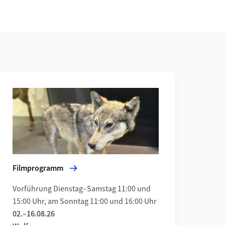
Mehr zu Filmprogramm
w animal species conquer Switzerland (ages 10 and up, in E
Filmprogramm
osaurier – damals und heute, lange Hälse
Vorführung Dienstag–Samstag 11:00 und
15:00 Uhr, am Sonntag 11:00 und 16:00 Uhr
02.–16.08.26
 in English: Long necks