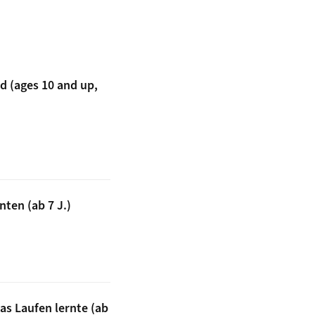
d (ages 10 and up,
itzerland (ages 10 and up, in English)
ten (ab 7 J.)
r Elefanten (ab 7 J.)
as Laufen lernte (ab