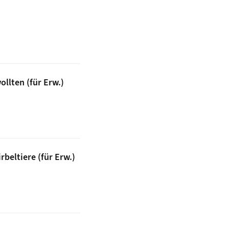
ensch das Laufen lernte (ab 9 J.)
ollten (für Erw.)
wissen wollten (für Erw.)
beltiere (für Erw.)
 der Wirbeltiere (für Erw.)